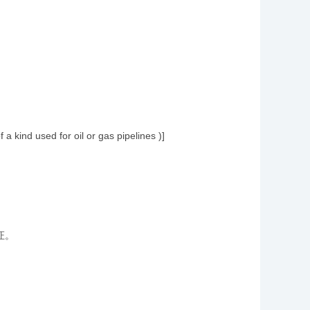
kind used for oil or gas pipelines )]
证。