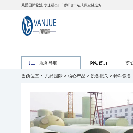
凡爵国际物流[专注进出口门到门]一站式供应链服务
服务导航
网站首页
核
当前位置：
凡爵国际
>
核心产品
>
设备报关
>
特种设备