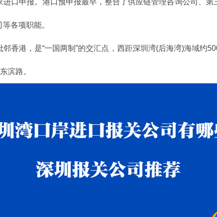
家进口申报。港口预申报最早，整合了供应链管理咨询公司、第
司等各项职能。
港，是“一国两制”的交汇点，西距深圳湾(后海湾)海域约50
、东滨路。