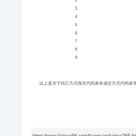
2
3
4
5
6
7
8
9
以上是关于结汇方式报关代码表有成交方式代码表等
https://www.fanjue56.com/baoguandaima/265.h