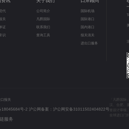
闻资讯
关于我们
口岸顾问
货代
公司简介
国际机场
报关
凡爵国际
国际港口
单证
联系我们
国内港口
常识
查询工具
报关清关
进出口服务
进口报关
「凡爵国际
汉、合肥、
18045684号-2
沪公网备案：
沪公网安备31011502404822号
签设计审核
全球进口门
应链服务