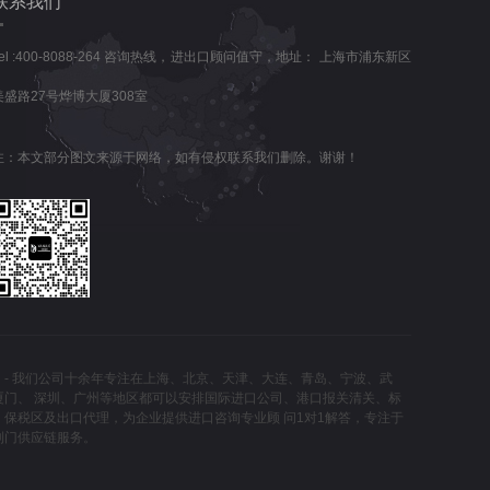
联系我们
Tel :400-8088-264 咨询热线，进出口顾问值守，地址： 上海市浦东新区
美盛路27号烨博大厦308室
注：本文部分图文来源于网络，如有侵权联系我们删除。谢谢！
」- 我们公司十余年专注在上海、北京、天津、大连、青岛、宁波、武
厦门、 深圳、广州等地区都可以安排国际进口公司、港口报关清关、标
、保税区及出口代理，为企业提供进口咨询专业顾 问1对1解答，专注于
到门供应链服务。