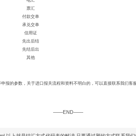
电汇
票汇
付款交单
承兑交单
信用证
先出后结
先结后出
其他
申报的参数，关于进口报关流程和资料不明白的，可以直接联系我们客
——END——
tml
,以上就是结汇方式代码表的解读,只要通过预约方式联系我