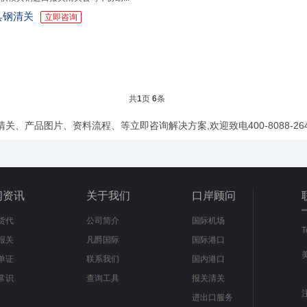
具钢清关
立即咨询
共
1
页
6
条
关、产品图片、资料流程、等立即咨询解决方案,欢迎致电400-8088-
闻资讯
关于我们
口岸顾问
货代
公司简介
国际机场
报关
凡爵国际
国际港口
单证
联系我们
国内港口
常识
查询工具
报关清关
进出口服务