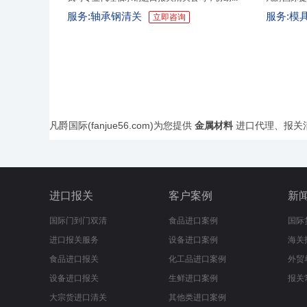
服务:轴承钢清关
服务:模
立即咨询
凡爵国际(fanjue56.com)为您提供
金属材料
进口代理、报关清
进口报关
客户案例
新
国际门到门双清
食品进口案例
国际
进口报关服务
设备进口案例
海关
食品进口报关
化工品进口案例
外贸
设备进口报关
生鲜进口案例
报关
大宗货进口清关
其他类进口案例