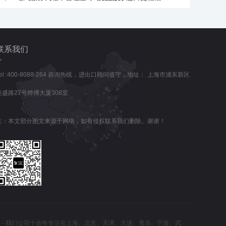
联系我们
Tel :400-8088-264 咨询热线，进出口顾问值守，地址： 上海市浦东新区
美盛路27号烨博大厦308室
注：本文部分图文来源于网络，如有侵权联系我们删除。谢谢！
」- 我们公司十余年专注在上海、北京、天津、大连、青岛、宁波、武