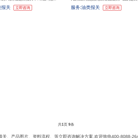
类报关
服务:油类报关
立即咨询
立即咨询
共
1
页
9
条
关、产品图片、资料流程、等立即咨询解决方案,欢迎致电400-8088-