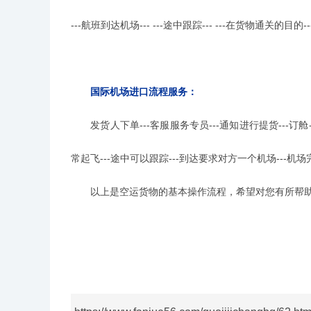
---航班到达机场--- ---途中跟踪--- ---在货物通关的目的
国际机场
进口
流程服务：
发货人下单---客服服务专员---通知进行提货---订舱---
常起飞---途中可以跟踪---到达要求对方一个机场---机场
以上是空运货物的基本操作流程，希望对您有所帮