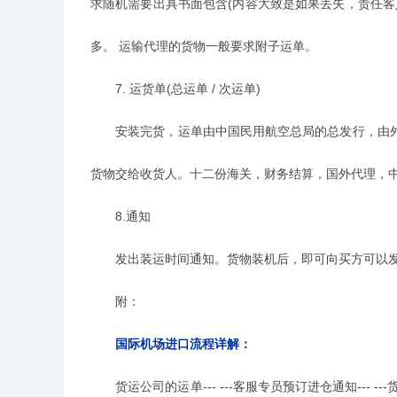
求随机需要出具书面包含(内容大致是如果丢失，责任
多。 运输代理的货物一般要求附子运单。
7. 运货单(总运单 / 次运单)
安装完货，运单由中国民用航空总局的总发行，由外
货物交给收货人。十二份海关，财务结算，国外代理，
8.通知
发出装运时间通知。货物装机后，即可向买方可以发
附：
国际机场进口流程详解：
货运公司的运单--- ---客服专员预订进仓通知--- ---货物文