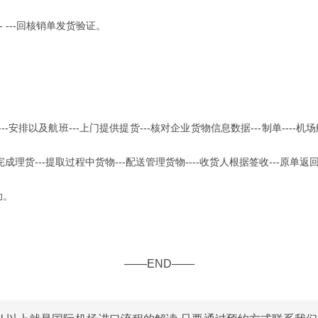
--- ---回核销单发货验证。
安排以及航班---上门提供提货---核对企业货物信息数据---制单----机场航空货
完成理货---提取过程中货物---配送管理货物----收货人根据签收---原单
助。
——END——