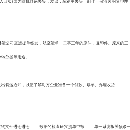
客人自负)因为随机容易丢失，发票，装箱单丢失，制作一份清关的复印件
运公司空运提单签发，航空运单一二零三年的原件，复印件。原来的三，
中转分拨等用途。
出装运通知，以便了解对方企业准备一个付款、赎单、办理收货
件进仓进仓--- ---数据的检查证实提单申报--- ---单一系统报关预录一板检查放行