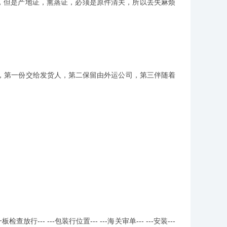
，但是产地证，熏蒸证，必须是原件清关，所以丢失麻烦
第一份交给发货人，第二保留由外运公司，第三伴随着
--- ---包装行位置--- ---海关审单--- ---安装---