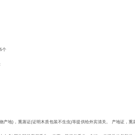
5个
米
产地)，熏蒸证(证明木质包装不生虫)等提供给外宾清关。 产地证，熏